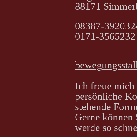
88171 Simmer
08387-392032
0171-3565232
bewegungsstal
Ich freue mich
persönliche K
stehende Formu
Gerne können S
werde so schne