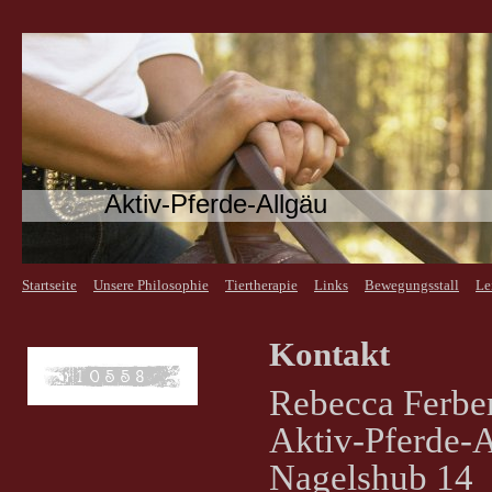
Aktiv-Pferde-Allgäu
Startseite
Unsere Philosophie
Tiertherapie
Links
Bewegungsstall
Le
Kontakt
Rebecca Ferbe
Aktiv-Pferde-
Nagelshub 14