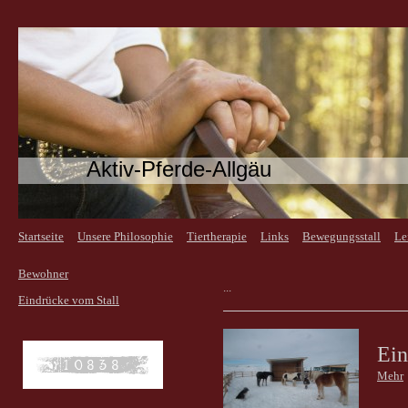
Aktiv-Pferde-Allgäu
Startseite
Unsere Philosophie
Tiertherapie
Links
Bewegungsstall
Le
Bewohner
...
Eindrücke vom Stall
Ein
Mehr