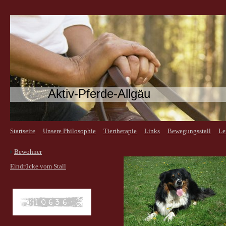
Aktiv-Pferde-Allgäu
Startseite
Unsere Philosophie
Tiertherapie
Links
Bewegungsstall
Le
Bewohner
Eindrücke vom Stall