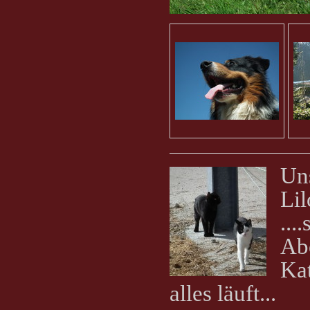
Un
Lil
...
Abe
Ka
alles läuft...