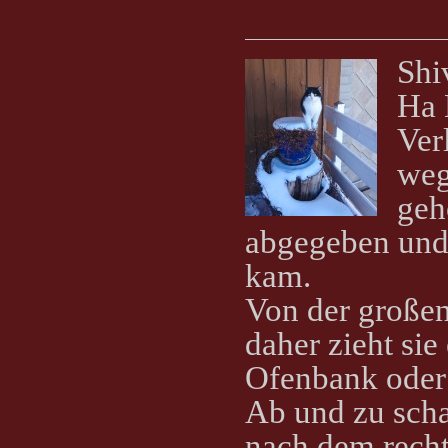
Shi
Ha 
Ver
weg
geh
abgegeben und 
kam.
Von der großen
daher zieht sie
Ofenbank oder 
Ab und zu scha
nach dem recht