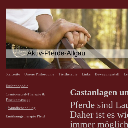
Aktiv-Pferde-Allgäu
Startseite
Unsere Philosophie
Tiertherapie
Links
Bewegungsstall
Le
Huforthopädie
Castanlagen u
Cranio-sacral-Therapie &
Fascienmassage
Pferde sind La
Wundbehandlung
Daher ist es wi
Ernährungstherapie Pferd
immer möglich-