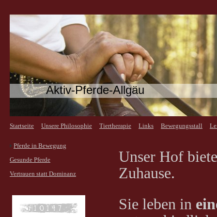
Aktiv-Pferde-Allgäu
Startseite
Unsere Philosophie
Tiertherapie
Links
Bewegungsstall
Le
Pferde in Bewegung
Unser Hof biet
Gesunde Pferde
Zuhause.
Vertrauen statt Dominanz
Sie leben in
ein