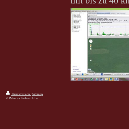
mit bis zu 40 k
Druckversion
|
Sitemap
© Rebecca Ferber-Huber